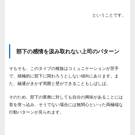
ピー
ルが
半端
ということです。
ない
上司
のパ
ター
ン
1.4
部下の感情を汲み取れない上司のパターン
部下
を道
具の
そもそも、このタイプの種族はコミュニケーションが苦手
よう
で、積極的に部下に関わろうとしない傾向にあります。ま
に扱
う上
た、融通がきかず周囲と壁ができることもしばしば。
司の
パタ
そのため、部下の業務に対しても自分の興味があることには
ーン
首を突っ込み、そうでない場合には無関心といった両極端な
2
行動パターンが見られます。
なぜ
あな
たを
潰す