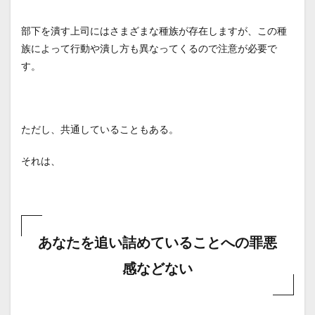
の感
情を
部下を潰す上司にはさまざまな種族が存在しますが、この種
汲み
取れ
族によって行動や潰し方も異なってくるので注意が必要で
ない
す。
上司
のパ
ター
ン
1.2
ただし、共通していることもある。
不得
意な
それは、
話で
は感
情的
に怒
る上
司の
あなたを追い詰めていることへの罪悪
パタ
ーン
感などない
1.3
上へ
のア