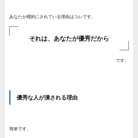
3.5
職場
の悩
あなたが標的にされている理由はコレです。
みを
相談
する
相手
それは、あなたが優秀だから
をつ
くる
4
です。
最後
に
優秀な人が潰される理由
簡単です。