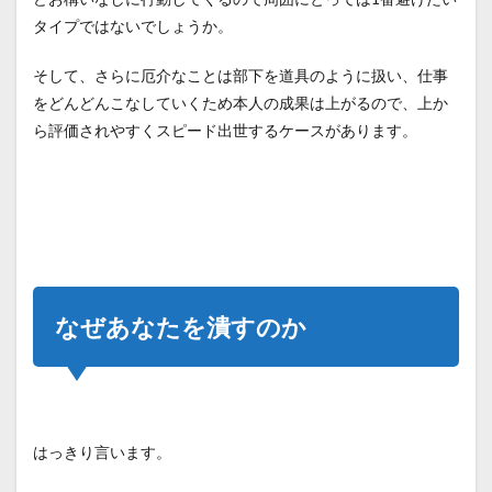
前に
タイプではないでしょうか。
潰し
てし
まう
そして、さらに厄介なことは部下を道具のように扱い、仕事
こと
をどんどんこなしていくため本人の成果は上がるので、上か
3.3
ら評価されやすくスピード出世するケースがあります。
標的
にさ
れな
いレ
ベル
に落
とす
こと
なぜあなたを潰すのか
3.4
とに
かく
優秀
の極
みを
目指
はっきり言います。
す