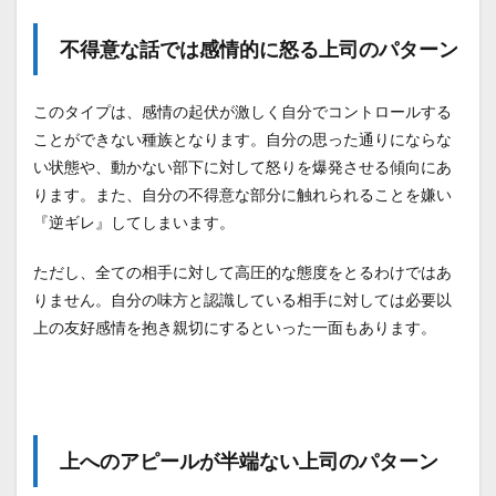
のか
2.1
不得意な話では感情的に怒る上司のパターン
優秀
な人
が潰
このタイプは、感情の起伏が激しく自分でコントロールする
され
ことができない種族となります。自分の思った通りにならな
る理
由
い状態や、動かない部下に対して怒りを爆発させる傾向にあ
ります。また、自分の不得意な部分に触れられることを嫌い
2.2
優秀
『逆ギレ』してしまいます。
を嫌
う上
ただし、全ての相手に対して高圧的な態度をとるわけではあ
司は
こう
りません。自分の味方と認識している相手に対しては必要以
やっ
上の友好感情を抱き親切にするといった一面もあります。
てつ
くら
れた
2.3
無能
な上
上へのアピールが半端ない上司のパターン
司も
被害