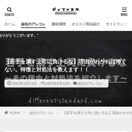
ホーム
会社のアレコレ
趣味満喫
オススメ商品紹介
サイトマップ
ございます。”
【若手を潰す上司に負けるな】理由がわかれば怖く
ない。特徴と対処法を教えます！！
2022年1月21日
2022年2月12日
会社のアレコレ
HOME
会社のアレコレ
【若手を潰す上司に負けるな】理由がわか