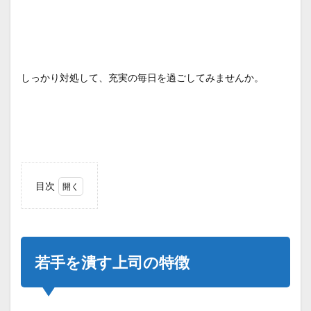
しっかり対処して、充実の毎日を過ごしてみませんか。
目次
1
若手
を潰
す上
司の
若手を潰す上司の特徴
特徴
1.1
部下