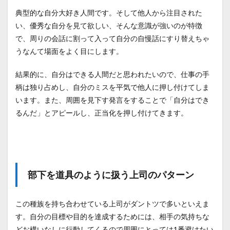
者な
典型的な自分大好き人間です。そして他人から注目された
のか
い、優秀な自分を見て欲しい、そんな意識が強いのが特徴
3
で、周りの会話に割って入って自分の自慢話にすり替えちゃ
優秀
うなんて場面をよく目にします。
な若
手が
潰さ
結果的に、自分はできる人間だと思われたいので、仕事の手
れる
柄は独り占めし、自分のミスを平気で他人に押し付けてしま
前に
います。また、周囲を見下す発言をすることで「自分はでき
でき
る対
るんだ」とアピールし、正当化を押し付けてきます。
処法
3.1
仕事
を断
る勇
部下を道具のように扱う上司のパターン
気を
もつ
こと
この種族を持ち合わせている上司がダントツで多いといえま
3.2
す。自分の目標や目的を達成するためには、相手の気持ちな
潰さ
れる
どお構いなしに行動してくるので周囲にとっては1番避けたい