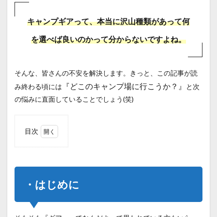
キャンプギアって、本当に沢山種類があって何
を選べば良いのかって分からないですよね。
そんな、皆さんの不安を解決します。きっと、この記事が読
『どこのキャンプ場に行こうか？』
み終わる頃には
と次
の悩みに直面していることでしょう(笑)
目次
1
・は
じめ
に
・はじめに
2
・こ
んな
内容