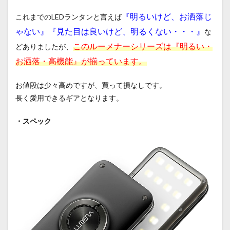
・さ
て買
『明るいけど、お洒落じ
これまでのLEDランタンと言えば
って
ゃない』『見た目は良いけど、明るくない・・・』
な
よか
った
このルーメナーシリーズは『明るい・
どありましたが、
キャ
お洒落・高機能』が揃っています。
ンプ
ギア
【第
お値段は少々高めですが、買って損なしです。
１０
長く愛用できるギアとなります。
位⇨
第６
位】
・スペック
はい
かが
だっ
たで
す
か？