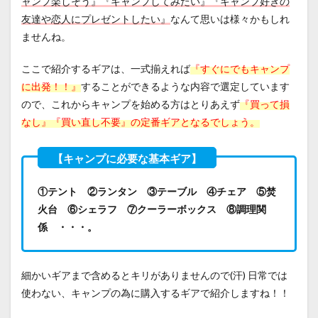
ャンプ楽しそう』『キャンプしてみたい』『キャンプ好きの
3.0.2
友達や恋人にプレゼントしたい』
なんて思いは様々かもしれ
ませんね。
3.0.3
【第９
位】
ここで紹介するギアは、一式揃えれば
『すぐにでもキャンプ
SOTO
に出発！！』
することができるような内容で選定しています
スライ
ので、これからキャンプを始める方はとりあえず
『買って損
ドガス
トーチ
なし』『買い直し不要』の定番ギアとなるでしょう。
STー
480C
3.0.4
①テント ②ランタン ③テーブル ④チェア ⑤焚
3.0.5
火台 ⑥シェラフ ⑦クーラーボックス ⑧調理関
【第８
係 ・・・。
位】ト
ランギ
ア ツ
ンドラ
細かいギアまで含めるとキリがありませんので(汗) 日常では
３ ク
使わない、キャンプの為に購入するギアで紹介しますね！！
ッカー
セット