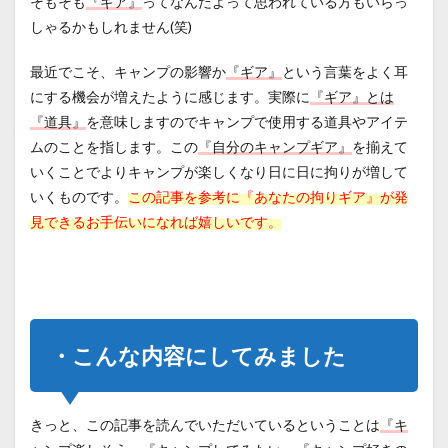
そもそも
『ギア』
ってなんだよって思われている方もいらっ
にし
しゃるかもしれません(笑)
てみ
まし
た
最近でこそ、キャンプの影響か
『ギア』
という言葉をよく耳
3
にする機会が増えたように感じます。実際に
『ギア』とは
・買っ
『道具』
を意味しますのでキャンプで使用する道具やアイテ
てよか
ムのことを指します。この
『自分のキャンプギア』
を揃えて
ったキ
ャンプ
いくことでよりキャンプが楽しくなり日に日に拘りが増して
ギアは
いくものです。
この記事を参考に『あなたの拘りギア』が発
これ
見できるお手伝いになれば嬉しいです。
だ！！
（Part.
１）
3.0.1
【第１
０位】
ルーメ
・こんな内容にしてみました
ナー
２
LEDラ
ンタン
きっと、この記事を読んでいただいているということは
『キ