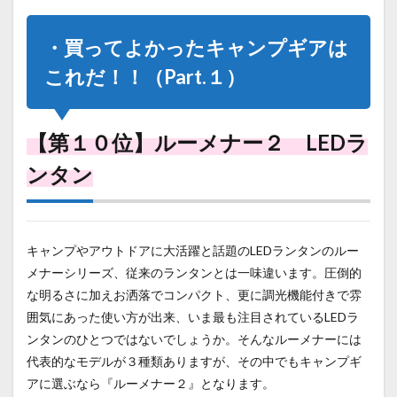
3.0.6
・買ってよかったキャンプギアは
3.0.7
これだ！！（Part.１）
【第７
位】
SOTO
フィー
【第１０位】ルーメナー２ LEDラ
ルドホ
ッパー
ンタン
3.0.8
3.0.9
キャンプやアウトドアに大活躍と話題のLEDランタンのルー
【第６
位】
メナーシリーズ、従来のランタンとは一味違います。圧倒的
SOTO
な明るさに加えお洒落でコンパクト、更に調光機能付きで雰
レギュ
レータ
囲気にあった使い方が出来、いま最も注目されているLEDラ
ースト
ンタンのひとつではないでしょうか。そんなルーメナーには
ーブST-
代表的なモデルが３種類ありますが、その中でもキャンプギ
310
アに選ぶなら『ルーメナー２』となります。
4