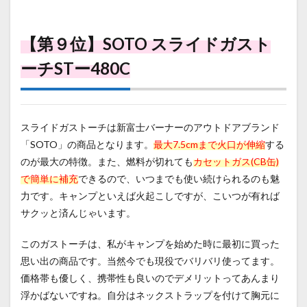
【第９位】SOTO スライドガスト
ーチSTー480C
スライドガストーチは新富士バーナーのアウトドアブランド
「SOTO」の商品となります。
最大7.5cmまで
火口が伸縮
する
のが最大の特徴。また、燃料が切れても
カセットガス(CB缶)
で簡単に補充
できるので、いつまでも使い続けられるのも魅
力です。キャンプといえば火起こしですが、こいつが有れば
サクッと済んじゃいます。
このガストーチは、私がキャンプを始めた時に最初に買った
思い出の商品です。当然今でも現役でバリバリ使ってます。
価格帯も優しく、携帯性も良いのでデメリットってあんまり
浮かばないですね。自分はネックストラップを付けて胸元に